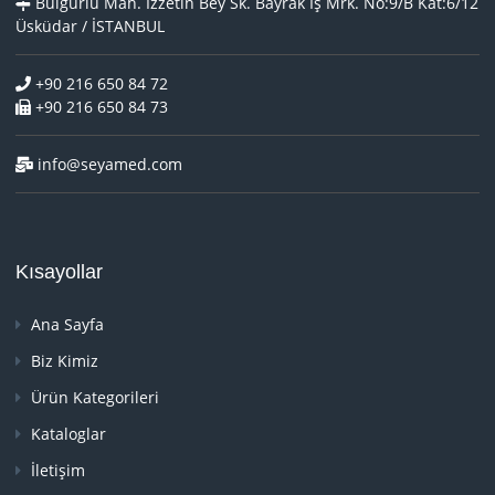
Bulgurlu Mah. İzzetin Bey Sk. Bayrak İş Mrk. No:9/B Kat:6/12
Üsküdar / İSTANBUL
+90 216 650 84 72
+90 216 650 84 73
info@seyamed.com
Kısayollar
Ana Sayfa
Biz Kimiz
Ürün Kategorileri
Kataloglar
İletişim